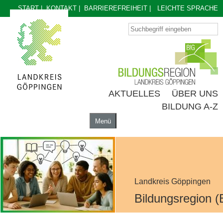
START
|
KONTAKT
|
BARRIEREFREIHEIT
|
LEICHTE SPRACHE
AKTUELLES
ÜBER UNS
BILDUNG A-Z
Menü
AKTUELLES
ÜBER UNS
BILDUNG A-Z
Landkreis Göppingen
Bildungsregion (