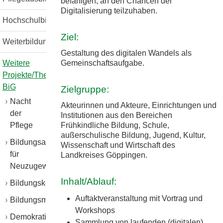
befähigen, an den Chancen der
Digitalisierung teilzuhaben.
Hochschulbildung
Ziel:
Weiterbildung
Gestaltung des digitalen Wandels als
Gemeinschaftsaufgabe.
Weitere
Projekte/Themen
BiG
Zielgruppe:
Nacht
Akteurinnen und Akteure, Einrichtungen und
der
Institutionen aus den Bereichen
Frühkindliche Bildung, Schule,
Pflege
außerschulische Bildung, Jugend, Kultur,
Bildungsangebote
Wissenschaft und Wirtschaft des
für
Landkreises Göppingen.
Neuzugewanderte
Inhalt/Ablauf:
Bildungskonferenz
Auftaktveranstaltung mit Vortrag und
Bildungsmonitoring
Workshops
Demokratie
Sammlung von laufenden (digitalen)