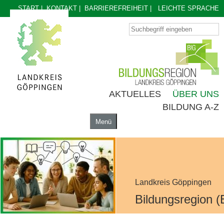
START
|
KONTAKT
|
BARRIEREFREIHEIT
|
LEICHTE SPRACHE
AKTUELLES
ÜBER UNS
BILDUNG A-Z
Menü
AKTUELLES
ÜBER UNS
BILDUNG A-Z
Landkreis Göppingen
Bildungsregion (