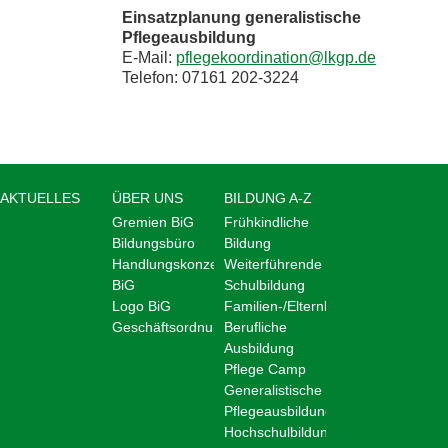
Einsatzplanung generalistische
Pflegeausbildung
E-Mail:
pflegekoordination@lkgp.de
Telefon: 07161 202-3224
AKTUELLES
ÜBER UNS
BILDUNG A-Z
Gremien BiG
Frühkindliche
Bildungsbüro
Bildung
Handlungskonzept
Weiterführende
BiG
Schulbildung
Logo BiG
Familien-/Elternbildung
Geschäftsordnung
Berufliche
Ausbildung
Pflege Camp
Generalistische
Pflegeausbildung
Hochschulbildung