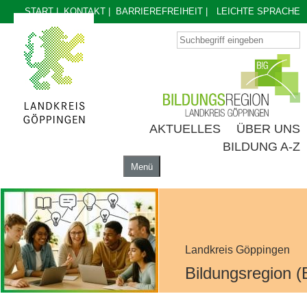
START
|
KONTAKT
|
BARRIEREFREIHEIT
|
LEICHTE SPRACHE
AKTUELLES
ÜBER UNS
BILDUNG A-Z
Menü
AKTUELLES
ÜBER UNS
BILDUNG A-Z
Landkreis Göppingen
Bildungsregion (