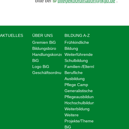
bitte bei
pflegekoordination@lkgp.de
.
AKTUELLES
ÜBER UNS
BILDUNG A-Z
Gremien BiG
Frühkindliche
Bildungsbüro
Bildung
Handlungskonzept
Weiterführende
BiG
Schulbildung
Logo BiG
Familien-/Elternbildung
Geschäftsordnung
Berufliche
Ausbildung
Pflege Camp
Generalistische
Pflegeausbildung
Hochschulbildung
Weiterbildung
Weitere
Projekte/Themen
BiG