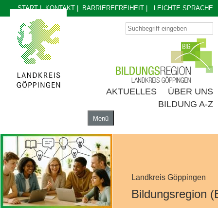
START
|
KONTAKT
|
BARRIEREFREIHEIT
|
LEICHTE SPRACHE
AKTUELLES
ÜBER UNS
BILDUNG A-Z
Menü
AKTUELLES
ÜBER UNS
BILDUNG A-Z
Landkreis Göppingen
Bildungsregion (