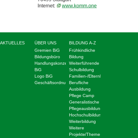
Internet:
www.komm.one
AKTUELLES
ÜBER UNS
BILDUNG A-Z
Gremien BiG
Frühkindliche
Bildungsbüro
Bildung
Handlungskonzept
Weiterführende
BiG
Schulbildung
Logo BiG
Familien-/Elternbildung
Geschäftsordnung
Berufliche
Ausbildung
Pflege Camp
Generalistische
Pflegeausbildung
Hochschulbildung
Weiterbildung
Weitere
Projekte/Themen