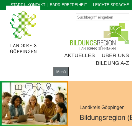
START
|
KONTAKT
|
BARRIEREFREIHEIT
|
LEICHTE SPRACHE
AKTUELLES
ÜBER UNS
BILDUNG A-Z
Menü
AKTUELLES
ÜBER UNS
BILDUNG A-Z
Landkreis Göppingen
Bildungsregion (