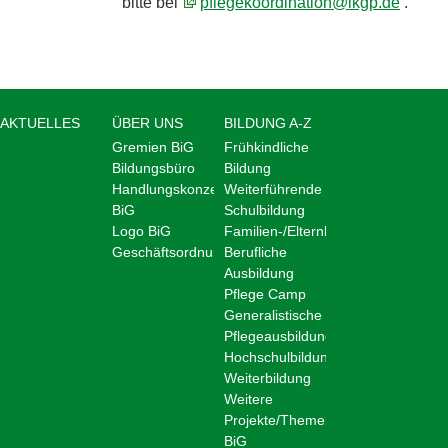
bitte bei
pflegekoordination@lkgp.de
.
AKTUELLES
ÜBER UNS
BILDUNG A-Z
Gremien BiG
Frühkindliche
Bildungsbüro
Bildung
Handlungskonzept
Weiterführende
BiG
Schulbildung
Logo BiG
Familien-/Elternbildung
Geschäftsordnung
Berufliche
Ausbildung
Pflege Camp
Generalistische
Pflegeausbildung
Hochschulbildung
Weiterbildung
Weitere
Projekte/Themen
BiG