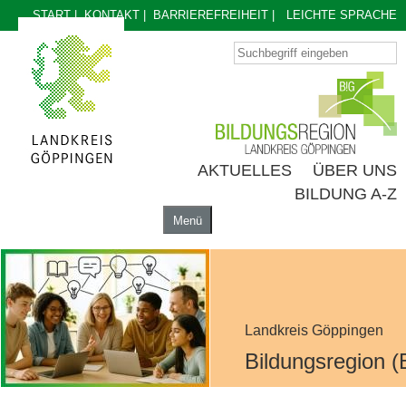
START
|
KONTAKT
|
BARRIEREFREIHEIT
|
LEICHTE SPRACHE
AKTUELLES
ÜBER UNS
BILDUNG A-Z
Menü
AKTUELLES
ÜBER UNS
BILDUNG A-Z
Landkreis Göppingen
Bildungsregion (