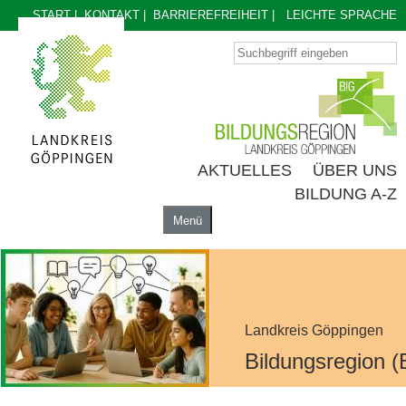
START
|
KONTAKT
|
BARRIEREFREIHEIT
|
LEICHTE SPRACHE
AKTUELLES
ÜBER UNS
BILDUNG A-Z
Menü
AKTUELLES
ÜBER UNS
BILDUNG A-Z
Landkreis Göppingen
Bildungsregion (