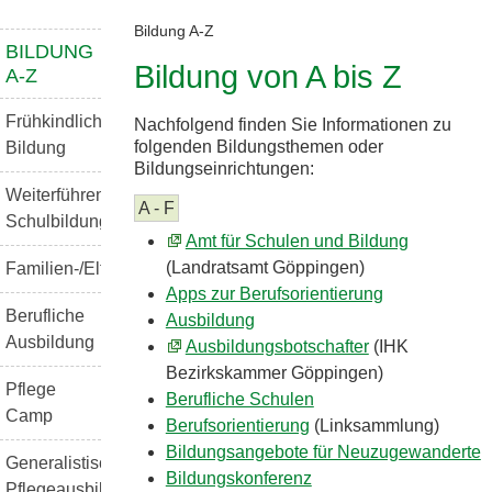
Bildung A-Z
BILDUNG
Bildung von A bis Z
A-Z
Frühkindliche
Nachfolgend finden Sie Informationen zu
folgenden Bildungsthemen oder
Bildung
Bildungseinrichtungen:
Weiterführende
A - F
Schulbildung
Amt für Schulen und Bildung
(Landratsamt Göppingen)
Familien-/Elternbildung
Apps zur Berufsorientierung
Berufliche
Ausbildung
Ausbildung
Ausbildungsbotschafter
(IHK
Bezirkskammer Göppingen)
Pflege
Berufliche Schulen
Camp
Berufsorientierung
(Linksammlung)
Bildungsangebote für Neuzugewanderte
Generalistische
Bildungskonferenz
Pflegeausbildung