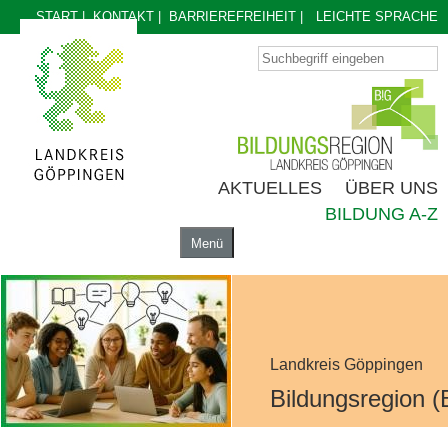
START
|
KONTAKT
|
BARRIEREFREIHEIT
|
LEICHTE SPRACHE
AKTUELLES
ÜBER UNS
BILDUNG A-Z
Menü
AKTUELLES
ÜBER UNS
BILDUNG A-Z
Landkreis Göppingen
Bildungsregion (