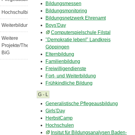
Bildungsmessen
Bildungsmonitoring
Hochschulbildung
Bildungsnetzwerk Ehrenamt
Boys'Day
Weiterbildung
Computerspielschule Filstal
Weitere
"Demokratie leben!" Landkreis
Projekte/Themen
Göppingen
BiG
Elternbildung
Familienbildung
Freiwilligendienste
Fort- und Weiterbildung
Frühkindliche Bildung
G - L
Generalistische Pflegeausbildung
Girls'Day
HerbstCamp
Hochschulen
Insitut für Bildungsanalysen Baden-