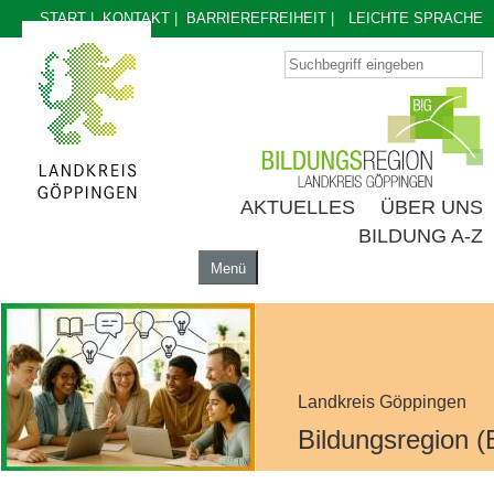
START
|
KONTAKT
|
BARRIEREFREIHEIT
|
LEICHTE SPRACHE
AKTUELLES
ÜBER UNS
BILDUNG A-Z
Menü
AKTUELLES
ÜBER UNS
BILDUNG A-Z
Landkreis Göppingen
Bildungsregion (