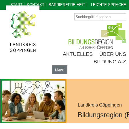
START
|
KONTAKT
|
BARRIEREFREIHEIT
|
LEICHTE SPRACHE
AKTUELLES
ÜBER UNS
BILDUNG A-Z
Menü
AKTUELLES
ÜBER UNS
BILDUNG A-Z
Landkreis Göppingen
Bildungsregion (