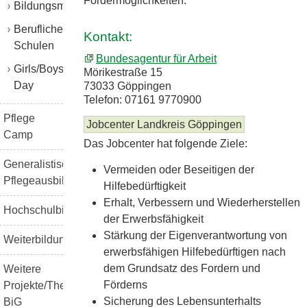
Fördermöglichkeiten.
Bildungsmessen
Berufliche
Kontakt:
Schulen
Bundesagentur für Arbeit
Girls/Boys
Mörikestraße 15
Day
73033 Göppingen
Telefon: 07161 9770900
Pflege
Jobcenter Landkreis Göppingen
Camp
Das Jobcenter hat folgende Ziele:
Generalistische
Vermeiden oder Beseitigen der
Pflegeausbildung
Hilfebedürftigkeit
Erhalt, Verbessern und Wiederherstellen
Hochschulbildung
der Erwerbsfähigkeit
Stärkung der Eigenverantwortung von
Weiterbildung
erwerbsfähigen Hilfebedürftigen nach
dem Grundsatz des Fordern und
Weitere
Förderns
Projekte/Themen
Sicherung des Lebensunterhalts
BiG