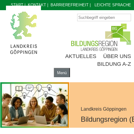
START
|
KONTAKT
|
BARRIEREFREIHEIT
|
LEICHTE SPRACHE
AKTUELLES
ÜBER UNS
BILDUNG A-Z
Menü
AKTUELLES
ÜBER UNS
BILDUNG A-Z
Landkreis Göppingen
Bildungsregion (