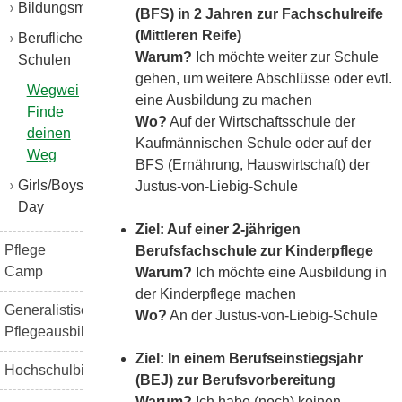
Bildungsmessen
(BFS) in 2 Jahren zur Fachschulreife
(Mittleren Reife)
Berufliche
Warum?
Ich möchte weiter zur Schule
Schulen
gehen, um weitere Abschlüsse oder evtl.
Wegweiser:
eine Ausbildung zu machen
Finde
Wo?
Auf der Wirtschaftsschule der
deinen
Kaufmännischen Schule oder auf der
Weg
BFS (Ernährung, Hauswirtschaft) der
Girls/Boys
Justus-von-Liebig-Schule
Day
Ziel: Auf einer 2-jährigen
Pflege
Berufsfachschule zur Kinderpflege
Camp
Warum?
Ich möchte eine Ausbildung in
der Kinderpflege machen
Generalistische
Wo?
An der Justus-von-Liebig-Schule
Pflegeausbildung
Ziel: In einem Berufseinstiegsjahr
Hochschulbildung
(BEJ) zur Berufsvorbereitung
Warum?
Ich habe (noch) keinen