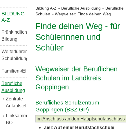
Bildung A-Z
»
Berufliche Ausbildung
»
Berufliche
BILDUNG
Schulen
»
Wegweiser: Finde deinen Weg
A-Z
Finde deinen Weg - für
Frühkindliche
Schülerinnen und
Bildung
Schüler
Weiterführende
Schulbildung
Wegweiser der Beruflichen
Familien-/Elternbildung
Schulen im Landkreis
Berufliche
Göppingen
Ausbildung
Zentrale
Berufliches Schulzentrum
Anlaufstellen
Göppingen (BSZ GP)
Linksammlung
im Anschluss an den Hauptschulabschluss
BO
Ziel: Auf einer Berufsfachschule